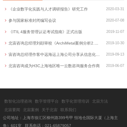
《企业数字化实践与人才调研报告》研究工作
2020-03-31
参与国家标准封闭编写会议
2020-07-08
《ITIL 4服务管理认证考试指南》正式出版
2019-11-07
北宙咨询总经理刘頲审校《ArchiMetal案例分析2.0》发布
2019-10-30
宙咨询总经理作客中远海运上海公司分享从信息化到数字化
2019-09-13
北宙咨询成为H3C上海地区唯一云数咨询服务合作商
2019-06-07
数智化治理咨询
数字管理平台
数字化管理培训
北宙方法
北宙要闻
北宙案例
关于北宙
联系我们
公司地址：上海市徐汇区柳州路399号甲 恒地仓国际大厦（上海主
角）601室 联系电话：021-65879057